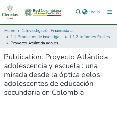
(current)
Log In
Communities & Collections
Home
1. Investigación Financiada con Recursos Públicos
1.1 Productos de investigación
1.1.2. Informes Finales
All of DSpace
Proyecto Atlántida adolescencia y escuela : una mirada desde la óptica delos adolescentes de educación secundaria en Colombia
Statistics
Publication:
Proyecto Atlántida
adolescencia y escuela : una
mirada desde la óptica delos
adolescentes de educación
secundaria en Colombia