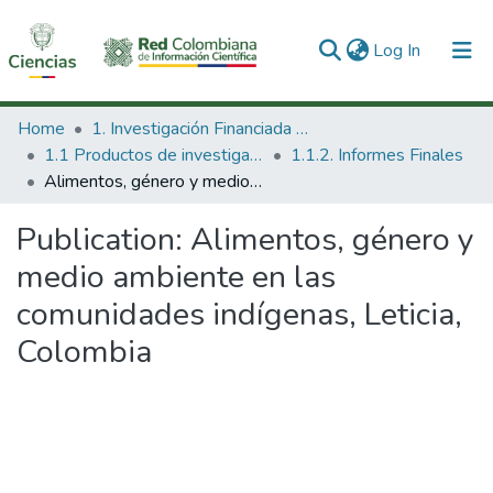
(current)
Log In
Communities & Collections
Home
1. Investigación Financiada con Recursos Públicos
1.1 Productos de investigación
1.1.2. Informes Finales
All of DSpace
Alimentos, género y medio ambiente en las comunidades indígenas, Leticia, Colombia
Statistics
Publication:
Alimentos, género y
medio ambiente en las
comunidades indígenas, Leticia,
Colombia