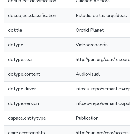
dc.subject.classification
Cuidado de flora
dc.subject.classification
Estudio de las orquídeas
dc.title
Orchid Planet.
dc.type
Videograbación
dc.type.coar
http://purl.org/coar/resourc
dc.type.content
Audiovisual
dc.type.driver
info:eu-repo/semantics/repo
dc.type.version
info:eu-repo/semantics/publ
dspace.entity.type
Publication
oaire.accessrights
http://purl.org/coar/access_r