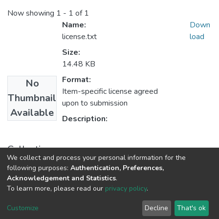
Now showing
1 - 1 of 1
Name:
Down
license.txt
load
Size:
14.48 KB
Format:
No
Item-specific license agreed
Thumbnail
upon to submission
Available
Description:
Collections
We collect and process your personal information for the
2.1.2. Todo es Ciencia
following purposes:
Authentication, Preferences,
Acknowledgement and Statistics
.
To learn more, please read our
privacy policy
.
DSpace software
copyright © 2002-2026
LYRASIS
Cookie
Privacy
End User
Send
Customize
Decline
That's ok
settings
policy
Agreement
Feedback