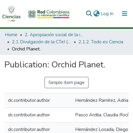
(current)
Log In
Communities & Collections
Home
2. Apropiación social de la información en Ciencia Tecnología e Innovación
2.1 Divulgación de la CTeI (Nueva)
2.1.2. Todo es Ciencia
All of DSpace
Orchid Planet.
Statistics
Publication:
Orchid Planet.
Simple item page
dc.contributor.author
Hernández Ramírez, Adrian
dc.contributor.author
Pasco Ardila, Claudia Rocío
dc.contributor.author
Hernández Losada, Diego