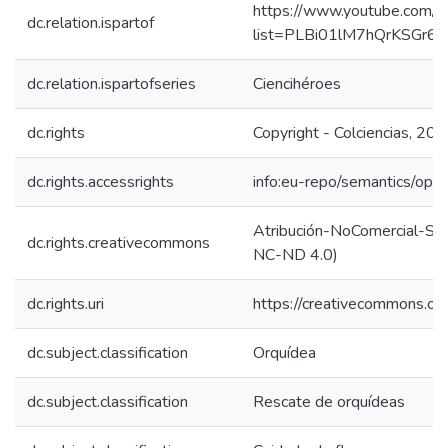
https://www.youtube.com/pl
dc.relation.ispartof
list=PLBi01lM7hQrKSGr6
dc.relation.ispartofseries
Ciencihéroes
dc.rights
Copyright - Colciencias, 20
dc.rights.accessrights
info:eu-repo/semantics/op
Atribución-NoComercial-SinD
dc.rights.creativecommons
NC-ND 4.0)
dc.rights.uri
https://creativecommons.org
dc.subject.classification
Orquídea
dc.subject.classification
Rescate de orquídeas