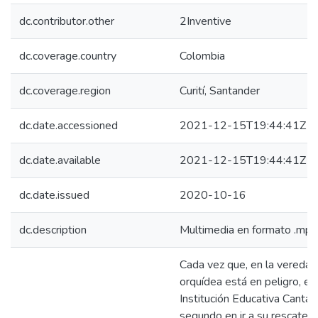
dc.contributor.other
2Inventive
dc.coverage.country
Colombia
dc.coverage.region
Curití, Santander
dc.date.accessioned
2021-12-15T19:44:41Z
dc.date.available
2021-12-15T19:44:41Z
dc.date.issued
2020-10-16
dc.description
Multimedia en formato .mp
Cada vez que, en la vereda d
orquídea está en peligro, el
Institución Educativa Cantab
segundo en ir a su rescate.