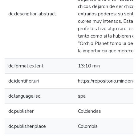
chicos dejaron de ser chico
dc.description.abstract
extraños poderes: su sentido
olores muy intensos. Esta de
profe les hizo algo raro, emp
tanto como si la hubieran co
“Orchid Planet tomo la decis
la importancia que merecen
dc.format.extent
13:10 min
dc.identifier.uri
https://repositorio.mincie
dc.language.iso
spa
dc.publisher
Colciencias
dc.publisher.place
Colombia