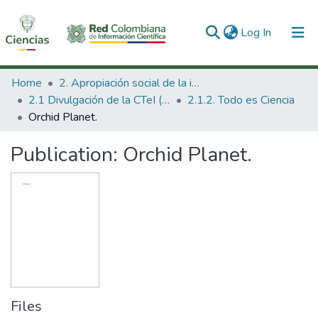
(current)
Log In
Communities & Collections
Home
2. Apropiación social de la información en Ciencia Tecnología e Innovación
2.1 Divulgación de la CTeI (Nueva)
2.1.2. Todo es Ciencia
All of DSpace
Orchid Planet.
Statistics
Publication:
Orchid Planet.
Files