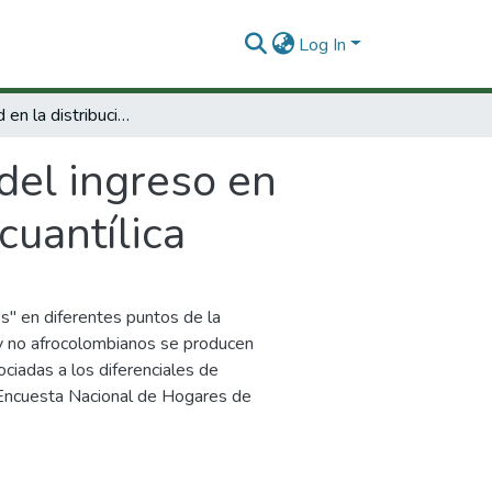
Log In
Desigualdad en la distribución del ingreso en Colombia : un análisis a partir de regresión cuantílica
del ingreso en
cuantílica
les" en diferentes puntos de la
 y no afrocolombianos se producen
sociadas a los diferenciales de
La Encuesta Nacional de Hogares de