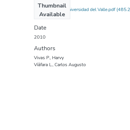
Files
Thumbnail
Autorizacion Universidad del Valle.pdf
(485.
Available
KB)
Date
2010
Authors
Vivas P., Harvy
Víáfara L., Carlos Augusto