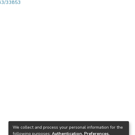
4143/33853
We collect and process your personal information for the
following purposes:
Authentication, Preferences,