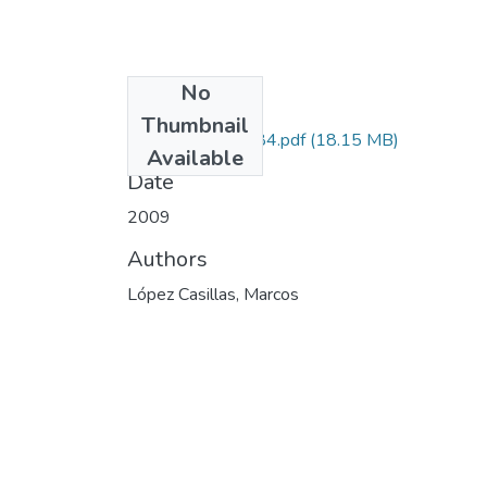
No
Files
Thumbnail
656649326184.pdf
(18.15 MB)
Available
Date
2009
Authors
López Casillas, Marcos