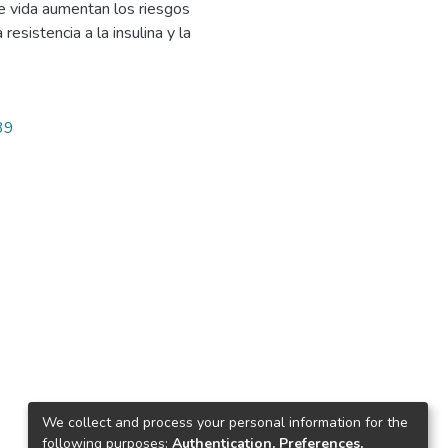
e vida aumentan los riesgos
esistencia a la insulina y la
39
We collect and process your personal information for the
following purposes:
Authentication, Preferences,