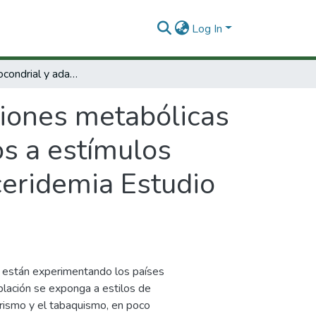
Log In
Función mitocondrial y adaptaciones metabólicas de adipocitos humanos cultivados expuestos a estímulos agresores como hiperglicemia e hipertrigliceridemia Estudio Omega.
ciones metabólicas
s a estímulos
ceridemia Estudio
e están experimentando los países
blación se exponga a estilos de
arismo y el tabaquismo, en poco