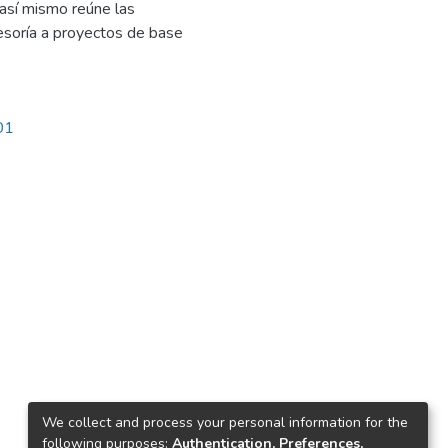
así mismo reúne las
esoría a proyectos de base
01
We collect and process your personal information for the
following purposes:
Authentication, Preferences,