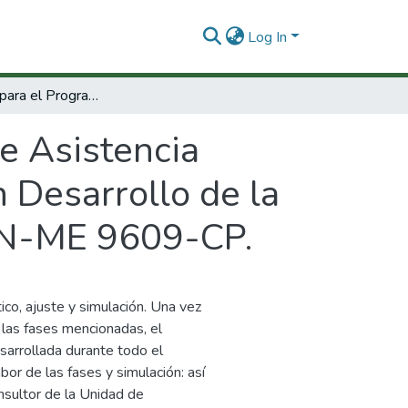
Log In
Consultoría para el Programa de Asistencia Técnica a Empresas de Base Tecnológica en Desarrollo de la Cooperación Técnica BID COLCIENCIAS ATN-ME 9609-CP.
e Asistencia
 Desarrollo de la
TN-ME 9609-CP.
co, ajuste y simulación. Una vez
 las fases mencionadas, el
sarrollada durante todo el
bor de las fases y simulación: así
sultor de la Unidad de