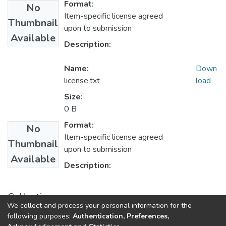
Format:
No
Item-specific license agreed
Thumbnail
upon to submission
Available
Description:
Name:
Down
license.txt
load
Size:
0 B
Format:
No
Item-specific license agreed
Thumbnail
upon to submission
Available
Description:
Collections
We collect and process your personal information for the
1.1.2. Informes Finales
following purposes:
Authentication, Preferences,