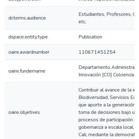
Estudiantes, Profesores, Co
dcterms.audience
etc.
dspace.entity.type
Publication
oaire.awardnumber
110671451254
Departamento Administrativo
oaire.fundername
Innovación [CO] Colciencias
Contribuir al avance de la in
Biodiversidad, Servicios Ec
que aporte a la generación 
oaire.objetives
toma de decisiones bajo un 
procesos de participación in
gobernanza a escala local, p
Cali, mediante la democratiz