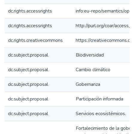
dc.rights.accessrights
info:eu-repo/semantics/op
dc.rights.accessrights
http://purl.org/coar/access_r
dc.rights.creativecommons
https://creativecommons.org
dc.subject.proposal
Biodiversidad
dc.subject.proposal
Cambio climático
dc.subject.proposal
Gobernanza
dc.subject.proposal
Participación informada
dc.subject.proposal
Servicios ecosistémicos.
Fortalecimiento de la gobe