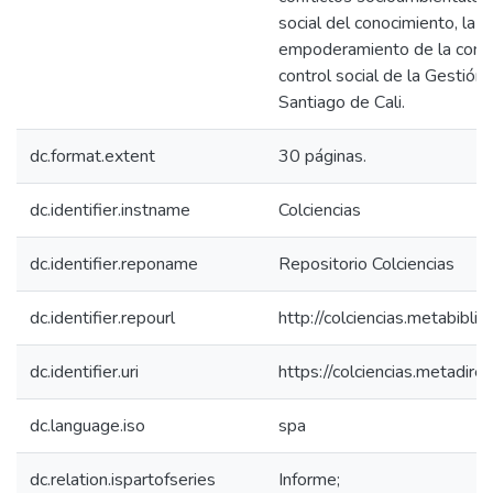
social del conocimiento, la p
empoderamiento de la comuni
control social de la Gestión
Santiago de Cali.
dc.format.extent
30 páginas.
dc.identifier.instname
Colciencias
dc.identifier.reponame
Repositorio Colciencias
dc.identifier.repourl
http://colciencias.metabibli
dc.identifier.uri
https://colciencias.metadi
dc.language.iso
spa
dc.relation.ispartofseries
Informe;