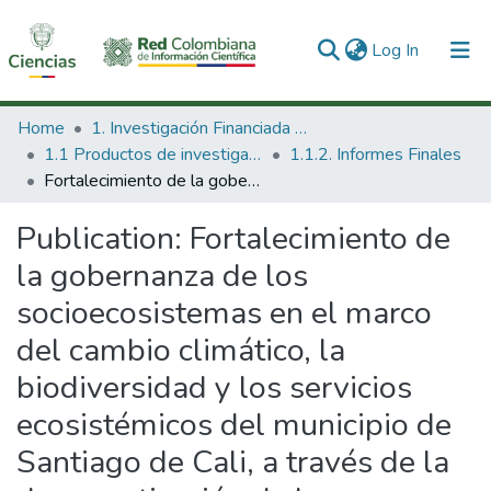
(current)
Log In
Communities & Collections
Home
1. Investigación Financiada con Recursos Públicos
1.1 Productos de investigación
1.1.2. Informes Finales
All of DSpace
Fortalecimiento de la gobernanza de los socioecosistemas en el marco del cambio climático, la biodiversidad y los servicios ecosistémicos del municipio de Santiago de Cali, a través de la democratización de la información : fase 1.
Statistics
Publication:
Fortalecimiento de
la gobernanza de los
socioecosistemas en el marco
del cambio climático, la
biodiversidad y los servicios
ecosistémicos del municipio de
Santiago de Cali, a través de la