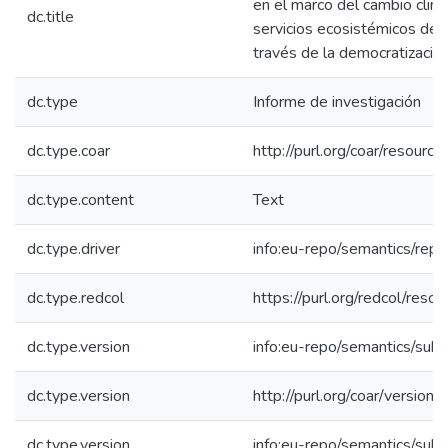
en el marco del cambio climát
dc.title
servicios ecosistémicos del 
través de la democratización 
dc.type
Informe de investigación
dc.type.coar
http://purl.org/coar/resour
dc.type.content
Text
dc.type.driver
info:eu-repo/semantics/repo
dc.type.redcol
https://purl.org/redcol/reso
dc.type.version
info:eu-repo/semantics/sub
dc.type.version
http://purl.org/coar/versi
dc.type.version
info:eu-repo/semantics/sub