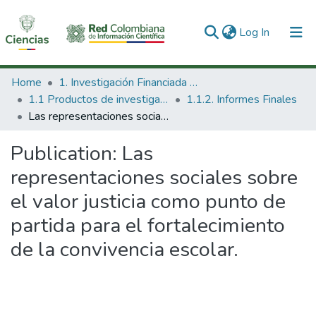
(current)
Log In
Communities & Collections
Home
1. Investigación Financiada con Recursos Públicos
1.1 Productos de investigación
1.1.2. Informes Finales
All of DSpace
Las representaciones sociales sobre el valor justicia como punto de partida para el fortalecimiento de la convivencia escolar.
Statistics
Publication:
Las
representaciones sociales sobre
el valor justicia como punto de
partida para el fortalecimiento
de la convivencia escolar.