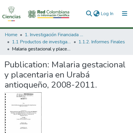
(current)
Log In
Communities & Collections
Home
1. Investigación Financiada con Recursos Públicos
1.1 Productos de investigación
1.1.2. Informes Finales
All of DSpace
Malaria gestacional y placentaria en Urabá antioqueño, 2008-2011.
Statistics
Publication:
Malaria gestacional
y placentaria en Urabá
antioqueño, 2008-2011.