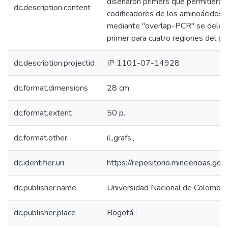
diseñaron primers que permitieron
dc.description.content
codificadores de los aminoácidos 
mediante "overlap-PCR" se deleci
primer para cuatro regiones del ge
dc.description.projectid
IP 1101-07-14928
dc.format.dimensions
28 cm.
dc.format.extent
50 p.
dc.format.other
il.,grafs.,
dc.identifier.uri
https://repositorio.minciencias.
dc.publisher.name
Universidad Nacional de Colombia,
dc.publisher.place
Bogotá :