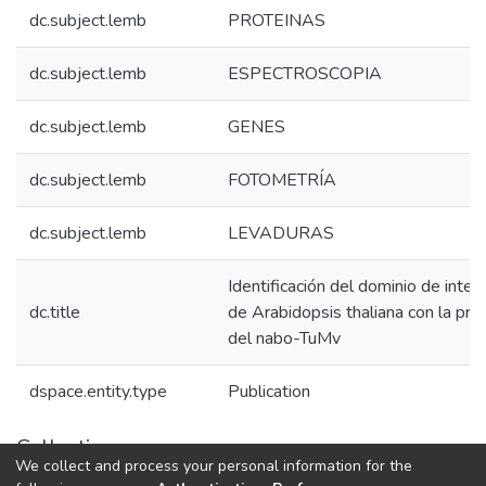
dc.subject.lemb
PROTEINAS
dc.subject.lemb
ESPECTROSCOPIA
dc.subject.lemb
GENES
dc.subject.lemb
FOTOMETRÍA
dc.subject.lemb
LEVADURAS
Identificación del dominio de inter
dc.title
de Arabidopsis thaliana con la pro
del nabo-TuMv
dspace.entity.type
Publication
Collections
We collect and process your personal information for the
1.1.2. Informes Finales