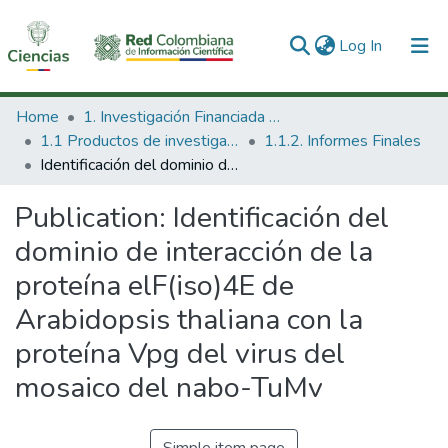
(current)
Log In
Communities & Collections
Home
1. Investigación Financiada con Recursos Públicos
1.1 Productos de investigación
1.1.2. Informes Finales
All of DSpace
Identificación del dominio de interacción de la proteína elF(iso)4E de Arabidopsis thaliana con la proteína Vpg del virus del mosaico del nabo-TuMv
Statistics
Publication:
Identificación del
dominio de interacción de la
proteína elF(iso)4E de
Arabidopsis thaliana con la
proteína Vpg del virus del
mosaico del nabo-TuMv