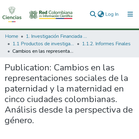
(current)
Log In
Communities & Collections
Home
1. Investigación Financiada con Recursos Públicos
1.1 Productos de investigación
1.1.2. Informes Finales
All of DSpace
Cambios en las representaciones sociales de la paternidad y la maternidad en cinco ciudades colombianas. Análisis desde la perspectiva de género.
Statistics
Publication:
Cambios en las
representaciones sociales de la
paternidad y la maternidad en
cinco ciudades colombianas.
Análisis desde la perspectiva de
género.