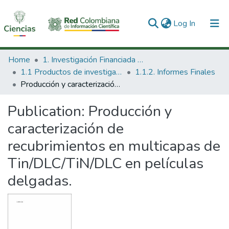
(current)
Log In
Communities & Collections
Home
1. Investigación Financiada con Recursos Públicos
1.1 Productos de investigación
1.1.2. Informes Finales
All of DSpace
Producción y caracterización de recubrimientos en multicapas de Tin/DLC/TiN/DLC en películas delgadas.
Statistics
Publication:
Producción y
caracterización de
recubrimientos en multicapas de
Tin/DLC/TiN/DLC en películas
delgadas.