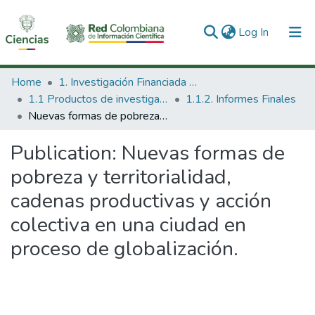
(current)
Log In
Communities & Collections
Home
1. Investigación Financiada con Recursos Públicos
1.1 Productos de investigación
1.1.2. Informes Finales
All of DSpace
Nuevas formas de pobreza y territorialidad, cadenas productivas y acción colectiva en una ciudad en proceso de globalización.
Statistics
Publication:
Nuevas formas de
pobreza y territorialidad,
cadenas productivas y acción
colectiva en una ciudad en
proceso de globalización.