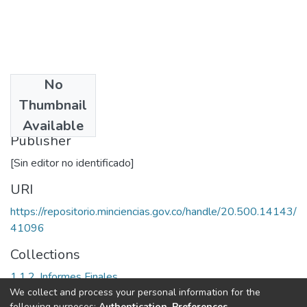
No
Date
Thumbnail
1999
Available
Publisher
[Sin editor no identificado]
URI
https://repositorio.minciencias.gov.co/handle/20.500.14143/
41096
Collections
1.1.2. Informes Finales
We collect and process your personal information for the
following purposes:
Authentication, Preferences,