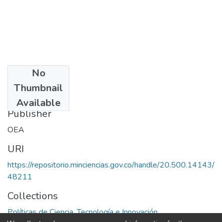
No
Date
Thumbnail
194
Available
Publisher
OEA
URI
https://repositorio.minciencias.gov.co/handle/20.500.14143/
48211
Collections
Políticas de Ciencia, Tecnología e Innovación