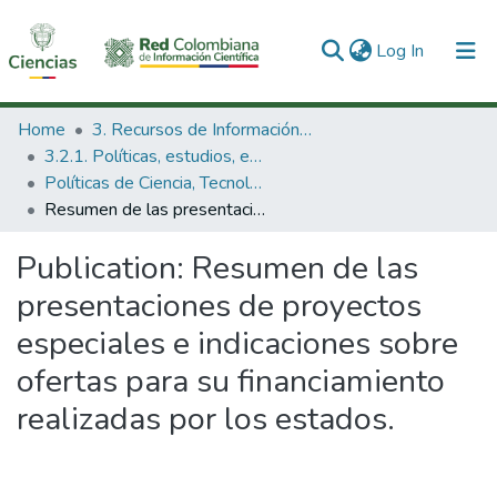
(current)
Log In
Communities & Collections
Home
3. Recursos de Información Científica y Tecnológica
3.2.1. Políticas, estudios, evaluaciones e indicadores de CTeI
All of DSpace
Políticas de Ciencia, Tecnología e Innovación
Resumen de las presentaciones de proyectos especiales e indicaciones sobre ofertas para su financiamiento realizadas por los estados.
Statistics
Publication:
Resumen de las
presentaciones de proyectos
especiales e indicaciones sobre
ofertas para su financiamiento
realizadas por los estados.