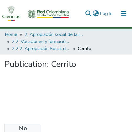
(current)
Log In
Communities & Collections
Home
2. Apropiación social de la información en Ciencia Tecnología e Innovación
2.2. Vocaciones y formación de la CTeI
All of DSpace
2.2.2. Apropiación Social del Conocimiento
Cerrito
Statistics
Publication:
Cerrito
No
Files