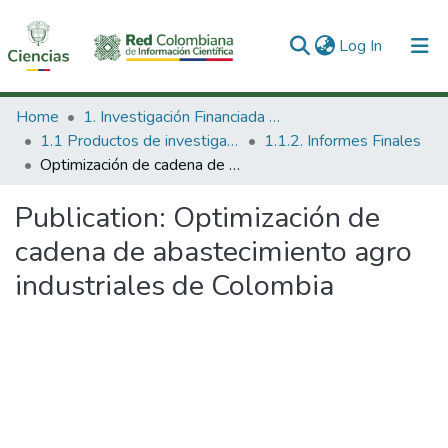
(current)
Log In
Communities & Collections
Home
1. Investigación Financiada con Recursos Públicos
1.1 Productos de investigación
1.1.2. Informes Finales
All of DSpace
Optimización de cadena de abastecimiento agro industriales de Colombia
Statistics
Publication:
Optimización de
cadena de abastecimiento agro
industriales de Colombia