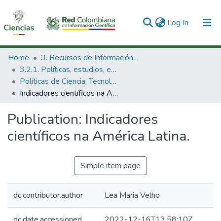
(current)
Log In
Communities & Collections
Home
3. Recursos de Información Científica y Tecnológica
3.2.1. Políticas, estudios, evaluaciones e indicadores de CTeI
All of DSpace
Políticas de Ciencia, Tecnología e Innovación
Indicadores científicos na América Latina.
Statistics
Publication:
Indicadores
científicos na América Latina.
Simple item page
dc.contributor.author
Lea Maria Velho
dc.date.accessioned
2022-12-16T13:58:10Z