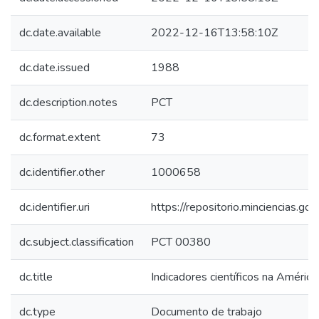
dc.date.available
2022-12-16T13:58:10Z
dc.date.issued
1988
dc.description.notes
PCT
dc.format.extent
73
dc.identifier.other
1000658
dc.identifier.uri
https://repositorio.minciencias.
dc.subject.classification
PCT 00380
dc.title
Indicadores científicos na América 
dc.type
Documento de trabajo