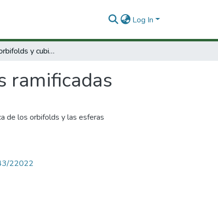
Log In
Mariposas, orbifolds y cubiertas ramificadas
s ramificadas
 de los orbifolds y las esferas
4143/22022