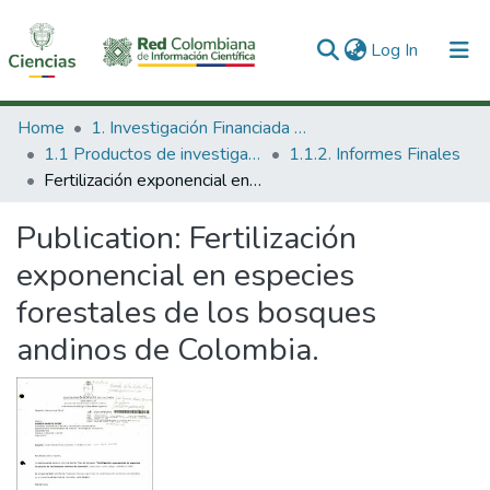
(current)
Log In
Communities & Collections
Home
1. Investigación Financiada con Recursos Públicos
1.1 Productos de investigación
1.1.2. Informes Finales
All of DSpace
Fertilización exponencial en especies forestales de los bosques andinos de Colombia.
Statistics
Publication:
Fertilización
exponencial en especies
forestales de los bosques
andinos de Colombia.