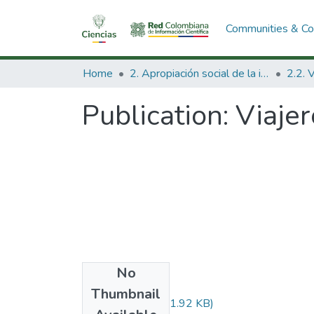
Communities & Col
Home
2. Apropiación social de la información en Ciencia Tecnología e Innovación
Publication:
Viajer
No
Files
Thumbnail
Audiovisual.pdf
(31.92 KB)