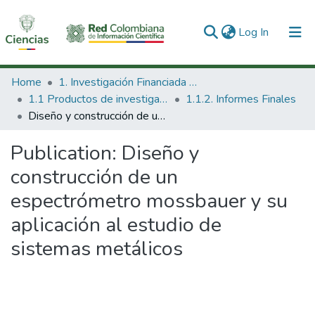
(current)
Log In
Communities & Collections
Home
1. Investigación Financiada con Recursos Públicos
1.1 Productos de investigación
1.1.2. Informes Finales
All of DSpace
Diseño y construcción de un espectrómetro mossbauer y su aplicación al estudio de sistemas metálicos
Statistics
Publication:
Diseño y
construcción de un
espectrómetro mossbauer y su
aplicación al estudio de
sistemas metálicos