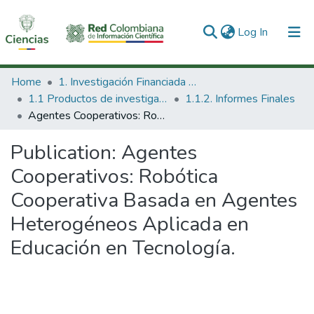
(current)
Log In
Communities & Collections
Home
1. Investigación Financiada con Recursos Públicos
1.1 Productos de investigación
1.1.2. Informes Finales
All of DSpace
Agentes Cooperativos: Robótica Cooperativa Basada en Agentes Heterogéneos Aplicada en Educación en Tecnología.
Statistics
Publication:
Agentes
Cooperativos: Robótica
Cooperativa Basada en Agentes
Heterogéneos Aplicada en
Educación en Tecnología.