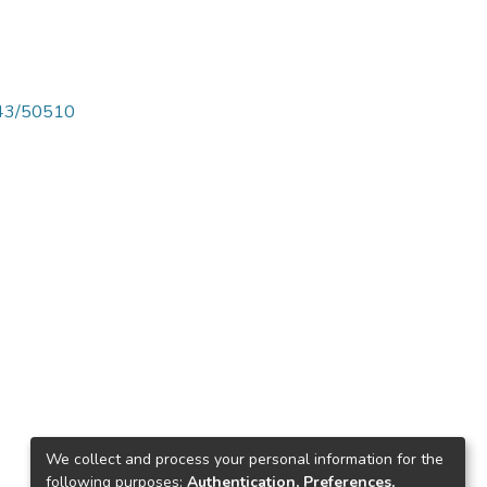
4143/50510
We collect and process your personal information for the
following purposes:
Authentication, Preferences,