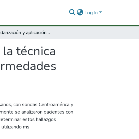
Log In
Estandarización y aplicación de la técnica hibridación in situ en el diagnóstico de enfermedades genéticas.
 la técnica
nfermedades
s sanos, con sondas Centroamérica y
mente se analizaron pacientes con
determinar estos hallazgos
 utilizando ms