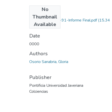
No
Files
Thumbnail
1203-05-007-91-Informe Final.pdf
(15.34
Available
MB)
Date
0000
Authors
Osorio Sanabria, Gloria
Publisher
Pontificia Universidad Javeriana
Colciencias