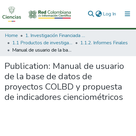
(current)
Log In
Communities & Collections
Home
1. Investigación Financiada con Recursos Públicos
1.1 Productos de investigación
1.1.2. Informes Finales
All of DSpace
Manual de usuario de la base de datos de proyectos COLBD y propuesta de indicadores cienciométricos
Statistics
Publication:
Manual de usuario
de la base de datos de
proyectos COLBD y propuesta
de indicadores cienciométricos