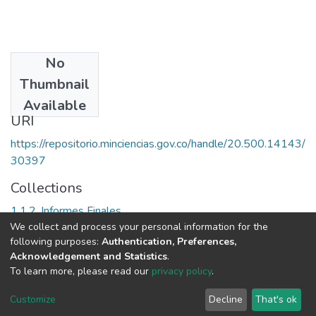
No
Date
Thumbnail
1998
Available
URI
https://repositorio.minciencias.gov.co/handle/20.500.14143/
30397
Collections
1.1.2. Informes Finales
We collect and process your personal information for the
following purposes:
Authentication, Preferences,
Full item page
Acknowledgement and Statistics
.
To learn more, please read our
privacy policy
.
DSpace software
copyright © 2002-2026
LYRASIS
Cookie
Privacy
End User
Send
Customize
Decline
That's ok
settings
policy
Agreement
Feedback