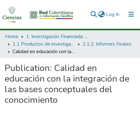
(current)
Log In
Communities & Collections
Home
1. Investigación Financiada con Recursos Públicos
1.1 Productos de investigación
1.1.2. Informes Finales
All of DSpace
Calidad en educación con la integración de las bases conceptuales del conocimiento
Statistics
Publication:
Calidad en
educación con la integración de
las bases conceptuales del
conocimiento