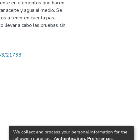
camente en elementos que hacen
ar aceite y agua al medio. Se
os a tener en cuenta para
o llevar a cabo las pruebas sin
4143/21733
We collect and process your personal information for the
following purposes:
Authentication, Preferences,