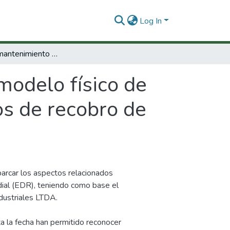
Log In
Manual de mantenimiento del modelo físico de desplazamiento radial para simular procesos de recobro de hidrocarburos
odelo físico de
os de recobro de
arcar los aspectos relacionados
ial (EDR), teniendo como base el
dustriales LTDA.
a la fecha han permitido reconocer