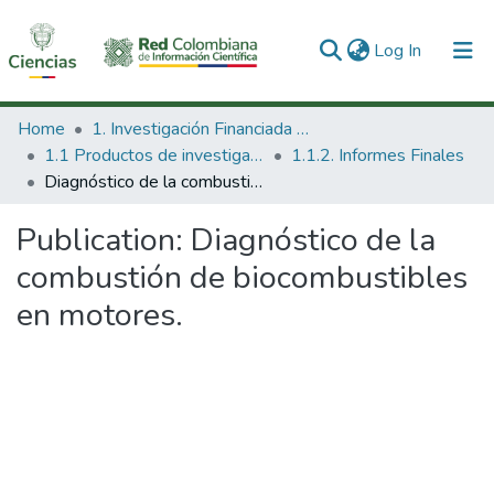
(current)
Log In
Communities & Collections
Home
1. Investigación Financiada con Recursos Públicos
1.1 Productos de investigación
1.1.2. Informes Finales
All of DSpace
Diagnóstico de la combustión de biocombustibles en motores.
Statistics
Publication:
Diagnóstico de la
combustión de biocombustibles
en motores.