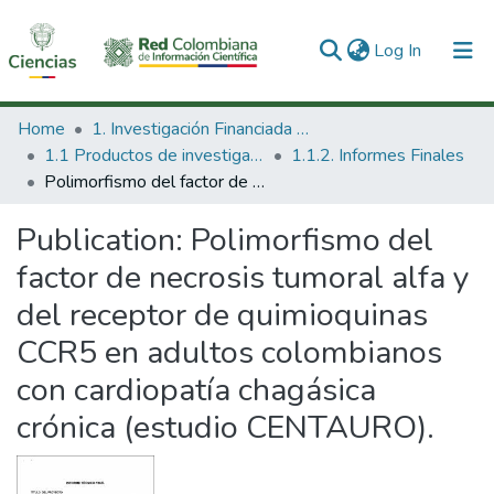
(current)
Log In
Communities & Collections
Home
1. Investigación Financiada con Recursos Públicos
1.1 Productos de investigación
1.1.2. Informes Finales
All of DSpace
Polimorfismo del factor de necrosis tumoral alfa y del receptor de quimioquinas CCR5 en adultos colombianos con cardiopatía chagásica crónica (estudio CENTAURO).
Statistics
Publication:
Polimorfismo del
factor de necrosis tumoral alfa y
del receptor de quimioquinas
CCR5 en adultos colombianos
con cardiopatía chagásica
crónica (estudio CENTAURO).