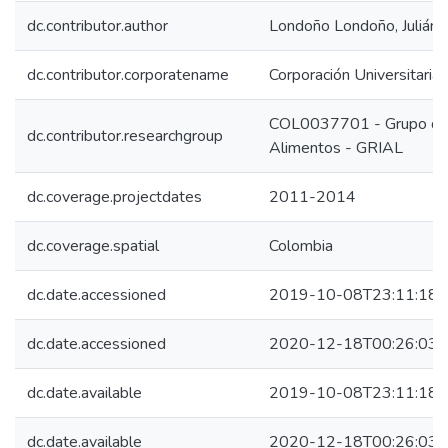
dc.contributor.author
Londoño Londoño, Julián
dc.contributor.corporatename
Corporación Universitaria 
COL0037701 - Grupo de In
dc.contributor.researchgroup
Alimentos - GRIAL
dc.coverage.projectdates
2011-2014
dc.coverage.spatial
Colombia
dc.date.accessioned
2019-10-08T23:11:18Z
dc.date.accessioned
2020-12-18T00:26:03Z
dc.date.available
2019-10-08T23:11:18Z
dc.date.available
2020-12-18T00:26:03Z