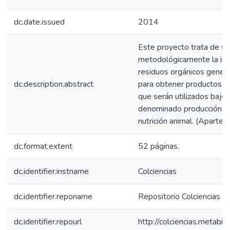
dc.date.issued
2014
Este proyecto trata de su
metodológicamente la imp
residuos orgánicos gener
dc.description.abstract
para obtener productos i
que serán utilizados baj
denominado producción de
nutrición animal. (Apartes
dc.format.extent
52 páginas.
dc.identifier.instname
Colciencias
dc.identifier.reponame
Repositorio Colciencias
dc.identifier.repourl
http://colciencias.metabib