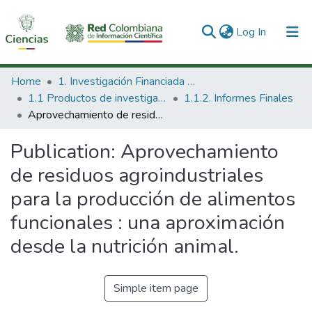
(current)
Log In
Communities & Collections
Home
1. Investigación Financiada con Recursos Públicos
1.1 Productos de investigación
1.1.2. Informes Finales
All of DSpace
Aprovechamiento de residuos agroindustriales para la producción de alimentos funcionales : una aproximación desde la nutrición animal.
Statistics
Publication:
Aprovechamiento
de residuos agroindustriales
para la producción de alimentos
funcionales : una aproximación
desde la nutrición animal.
Simple item page