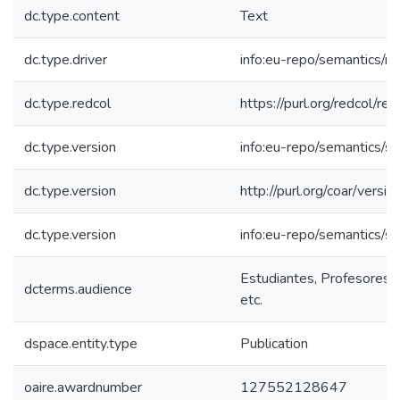
dc.type.content
Text
dc.type.driver
info:eu-repo/semantics/re
dc.type.redcol
https://purl.org/redcol/r
dc.type.version
info:eu-repo/semantics/s
dc.type.version
http://purl.org/coar/ver
dc.type.version
info:eu-repo/semantics/s
Estudiantes, Profesores, 
dcterms.audience
etc.
dspace.entity.type
Publication
oaire.awardnumber
127552128647