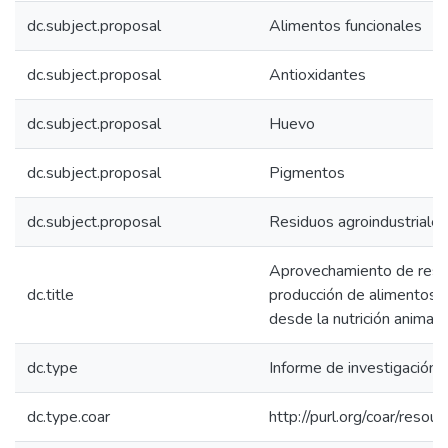
dc.subject.proposal
Alimentos funcionales
dc.subject.proposal
Antioxidantes
dc.subject.proposal
Huevo
dc.subject.proposal
Pigmentos
dc.subject.proposal
Residuos agroindustriales
Aprovechamiento de residu
dc.title
producción de alimentos f
desde la nutrición animal.
dc.type
Informe de investigación
dc.type.coar
http://purl.org/coar/reso