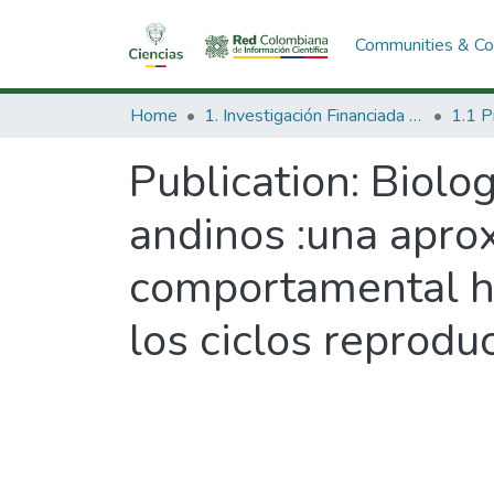
Communities & Col
Home
1. Investigación Financiada con Recursos Públicos
Publication:
Biolo
andinos :una aprox
comportamental ha
los ciclos reprodu