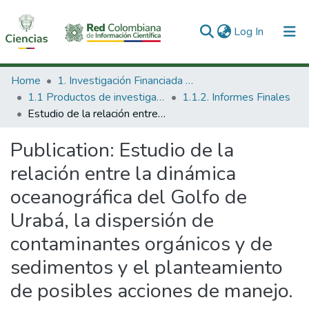
(current)
Log In
Communities & Collections
Home
1. Investigación Financiada con Recursos Públicos
1.1 Productos de investigación
1.1.2. Informes Finales
All of DSpace
Estudio de la relación entre la dinámica oceanográfica del Golfo de Urabá, la dispersión de contaminantes orgánicos y de sedimentos y el planteamiento de posibles acciones de manejo.
Statistics
Publication:
Estudio de la
relación entre la dinámica
oceanográfica del Golfo de
Urabá, la dispersión de
contaminantes orgánicos y de
sedimentos y el planteamiento
de posibles acciones de manejo.