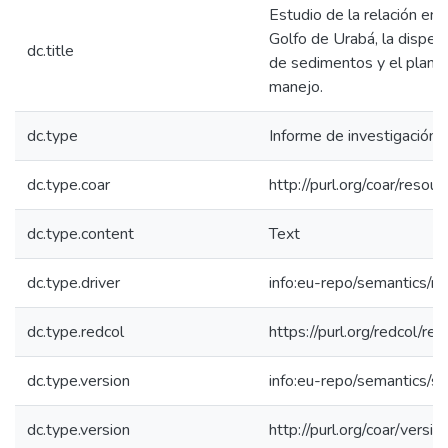
Estudio de la relación ent
Golfo de Urabá, la disper
dc.title
de sedimentos y el plant
manejo.
dc.type
Informe de investigación
dc.type.coar
http://purl.org/coar/resou
dc.type.content
Text
dc.type.driver
info:eu-repo/semantics/re
dc.type.redcol
https://purl.org/redcol/r
dc.type.version
info:eu-repo/semantics/s
dc.type.version
http://purl.org/coar/ver