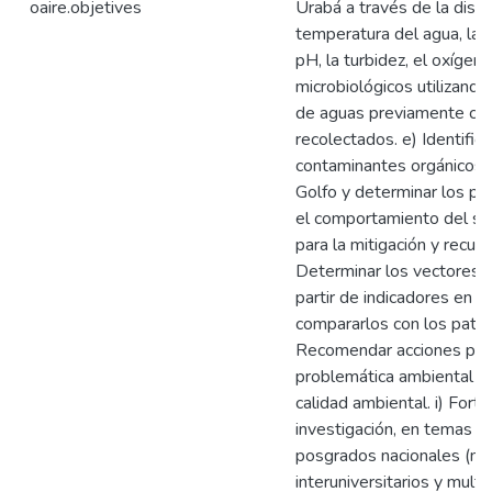
oaire.objetives
Urabá a través de la distri
temperatura del agua, la c
pH, la turbidez, el oxígeno
microbiológicos utilizand
de aguas previamente cal
recolectados. e) Identifica
contaminantes orgánicos y
Golfo y determinar los punt
el comportamiento del si
para la mitigación y recupe
Determinar los vectores de
partir de indicadores en 
compararlos con los patro
Recomendar acciones para 
problemática ambiental en 
calidad ambiental. i) Fort
investigación, en temas o
posgrados nacionales (ma
interuniversitarios y multid