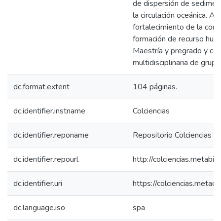
de dispersión de sedimen
la circulación oceánica. A
fortalecimiento de la comu
formación de recurso hum
Maestría y pregrado y con 
multidisciplinaria de grupo
dc.format.extent
104 páginas.
dc.identifier.instname
Colciencias
dc.identifier.reponame
Repositorio Colciencias
dc.identifier.repourl
http://colciencias.metabib
dc.identifier.uri
https://colciencias.meta
dc.language.iso
spa