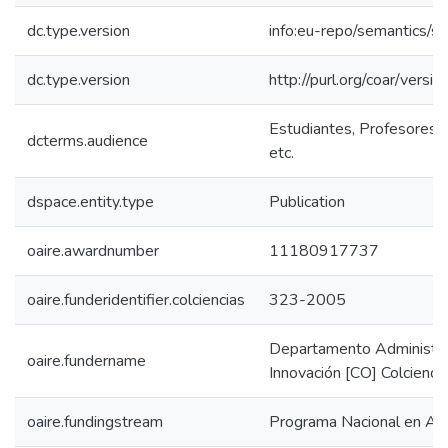
dc.type.version
info:eu-repo/semantics/s
dc.type.version
http://purl.org/coar/ver
Estudiantes, Profesores, 
dcterms.audience
etc.
dspace.entity.type
Publication
oaire.awardnumber
11180917737
oaire.funderidentifier.colciencias
323-2005
Departamento Administrat
oaire.fundername
Innovación [CO] Colcienci
oaire.fundingstream
Programa Nacional en Amb