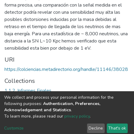
forma precisa, una comparación con la señal medida en el
detector podría revelar con una sensibilidad muy alta las
posibles distorsiones inducidas por la masa debidas al
retraso en el tiempo de llegada de los neutrinos de mas
baja energía. Para una estadística de ~ 8,000 neutrinos, una
distancia a la SN L~10 Kpc hemos verificado que esta
sensibilidad esta bien por debajo de 1 eV.
URI
https://colciencias.metadirectorio.org/handle/11146/38028
Collections
1.1.2. Informes Finales
We collect and process your personal information for the
following purposes:
Authentication, Preferences,
Full item page
Acknowledgement and Statistics
.
To learn more, please read our
privacy policy
.
DSpace software
copyright © 2002-2026
LYRASIS
Cookie
Privacy
End User
Send
Customize
Decline
That's ok
settings
policy
Agreement
Feedback