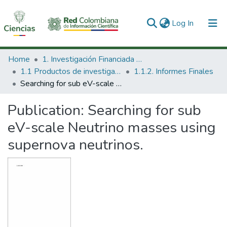
(current)
Log In
Communities & Collections
Home
1. Investigación Financiada con Recursos Públicos
1.1 Productos de investigación
1.1.2. Informes Finales
All of DSpace
Searching for sub eV-scale Neutrino masses using supernova neutrinos.
Statistics
Publication:
Searching for sub
eV-scale Neutrino masses using
supernova neutrinos.