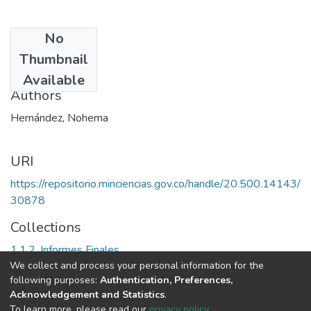
No
Date
Thumbnail
1992
Available
Authors
Hernández, Nohema
URI
https://repositorio.minciencias.gov.co/handle/20.500.14143/
30878
Collections
1.1.2. Informes Finales
We collect and process your personal information for the
following purposes:
Authentication, Preferences,
Full item page
Acknowledgement and Statistics
.
To learn more, please read our
privacy policy
.