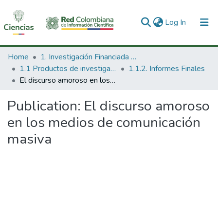
(current)
Log In
Communities & Collections
Home
1. Investigación Financiada con Recursos Públicos
1.1 Productos de investigación
1.1.2. Informes Finales
All of DSpace
El discurso amoroso en los medios de comunicación masiva
Statistics
Publication:
El discurso amoroso
en los medios de comunicación
masiva