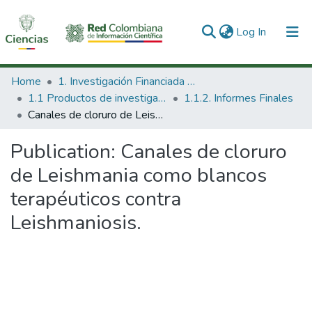
(current)
Log In
Communities & Collections
Home
1. Investigación Financiada con Recursos Públicos
1.1 Productos de investigación
1.1.2. Informes Finales
All of DSpace
Canales de cloruro de Leishmania como blancos terapéuticos contra Leishmaniosis.
Statistics
Publication:
Canales de cloruro
de Leishmania como blancos
terapéuticos contra
Leishmaniosis.