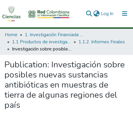
(current)
Log In
Communities & Collections
Home
1. Investigación Financiada con Recursos Públicos
1.1 Productos de investigación
1.1.2. Informes Finales
All of DSpace
Investigación sobre posibles nuevas sustancias antibióticas en muestras de tierra de algunas regiones del país
Publication:
Investigación sobre
posibles nuevas sustancias
antibióticas en muestras de
tierra de algunas regiones del
país