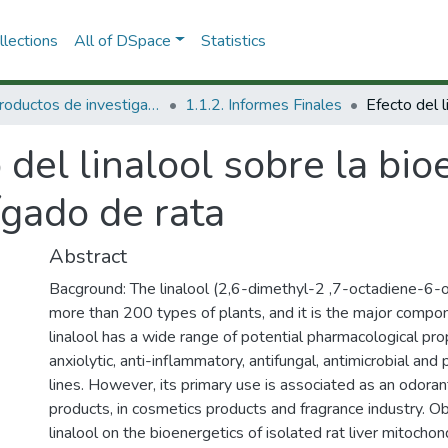
lections
All of DSpace
Statistics
1.1 Productos de investigación
1.1.2. Informes Finales
 del linalool sobre la bi
ígado de rata
Abstract
Bacground: The linalool (2,6-dimethyl-2 ,7-octadiene-6-o
more than 200 types of plants, and it is the major compone
linalool has a wide range of potential pharmacological prop
anxiolytic, anti-inflammatory, antifungal, antimicrobial and 
lines. However, its primary use is associated as an odorant
products, in cosmetics products and fragrance industry. Obj
linalool on the bioenergetics of isolated rat liver mitoch