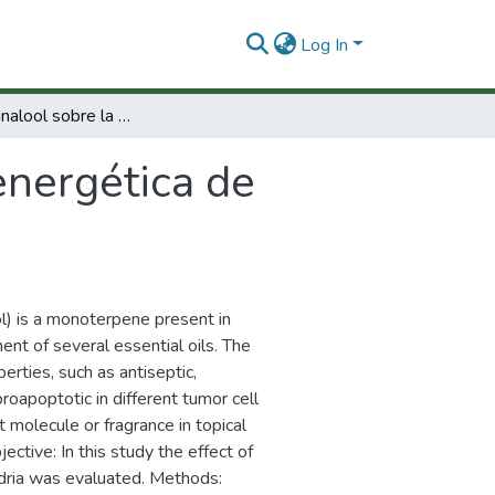
Log In
Efecto del linalool sobre la bioenergética de mitocondrias de hígado de rata
oenergética de
l) is a monoterpene present in
nt of several essential oils. The
erties, such as antiseptic,
proapoptotic in different tumor cell
 molecule or fragrance in topical
ective: In this study the effect of
ondria was evaluated. Methods: