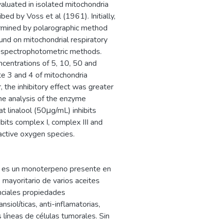
luated in isolated mitochondria
ed by Voss et al (1961). Initially,
rmined by polarographic method
und on mitochondrial respiratory
d spectrophotometric methods.
oncentrations of 5, 10, 50 and
e 3 and 4 of mitochondria
the inhibitory effect was greater
the analysis of the enzyme
at linalool (50μg/mL) inhibits
hibits complex I, complex III and
eactive oxygen species.
l) es un monoterpeno presente en
mayoritario de varios aceites
nciales propiedades
siolíticas, anti-inflamatorias,
 líneas de células tumorales. Sin