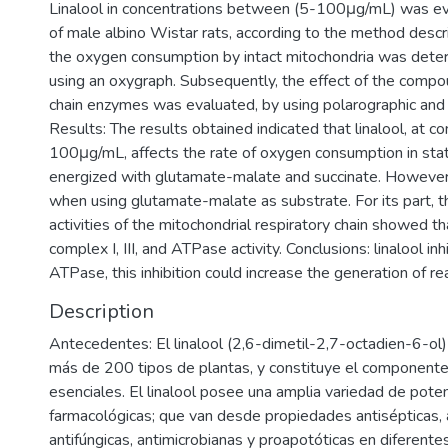
Linalool in concentrations between (5-100μg/mL) was eva
of male albino Wistar rats, according to the method describ
the oxygen consumption by intact mitochondria was dete
using an oxygraph. Subsequently, the effect of the compo
chain enzymes was evaluated, by using polarographic an
Results: The results obtained indicated that linalool, at c
100μg/mL, affects the rate of oxygen consumption in stat
energized with glutamate-malate and succinate. However, 
when using glutamate-malate as substrate. For its part, 
activities of the mitochondrial respiratory chain showed th
complex I, III, and ATPase activity. Conclusions: linalool in
ATPase, this inhibition could increase the generation of r
Description
Antecedentes: El linalool (2,6-dimetil-2,7-octadien-6-o
más de 200 tipos de plantas, y constituye el componente 
esenciales. El linalool posee una amplia variedad de pote
farmacológicas; que van desde propiedades antisépticas, an
antifúngicas, antimicrobianas y proapotóticas en diferentes