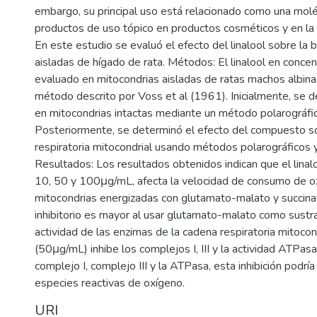
embargo, su principal uso está relacionado como una molé
productos de uso tópico en productos cosméticos y en la i
En este estudio se evaluó el efecto del linalool sobre la 
aisladas de hígado de rata. Métodos: El linalool en conc
evaluado en mitocondrias aisladas de ratas machos albina
método descrito por Voss et al (1961). Inicialmente, se
en mitocondrias intactas mediante un método polarográfic
Posteriormente, se determinó el efecto del compuesto so
respiratoria mitocondrial usando métodos polarográficos 
Resultados: Los resultados obtenidos indican que el linal
10, 50 y 100μg/mL, afecta la velocidad de consumo de o
mitocondrias energizadas con glutamato-malato y succinat
inhibitorio es mayor al usar glutamato-malato como sustrato
actividad de las enzimas de la cadena respiratoria mitocon
(50μg/mL) inhibe los complejos I, III y la actividad ATPasa.
complejo I, complejo III y la ATPasa, esta inhibición podr
especies reactivas de oxígeno.
URI