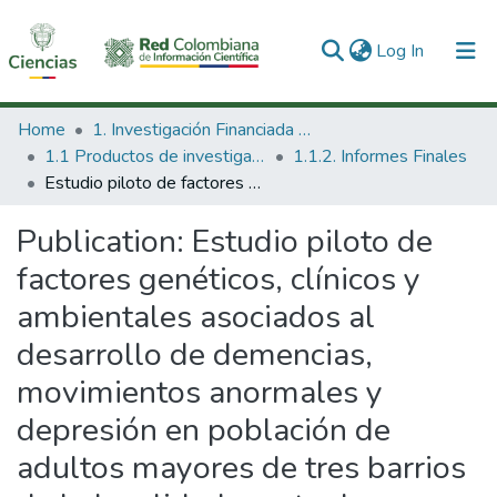
(current)
Log In
Communities & Collections
Home
1. Investigación Financiada con Recursos Públicos
1.1 Productos de investigación
1.1.2. Informes Finales
All of DSpace
Estudio piloto de factores genéticos, clínicos y ambientales asociados al desarrollo de demencias, movimientos anormales y depresión en población de adultos mayores de tres barrios de la localidad cuarte de Bogotá, D.C. contribución a la definición de políticas, prevención y manejo por la familia y la comunidad de problemas de salud mental
Statistics
Publication:
Estudio piloto de
factores genéticos, clínicos y
ambientales asociados al
desarrollo de demencias,
movimientos anormales y
depresión en población de
adultos mayores de tres barrios