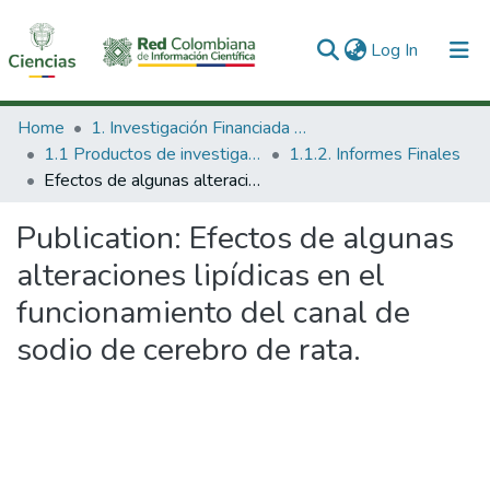
(current)
Log In
Communities & Collections
Home
1. Investigación Financiada con Recursos Públicos
1.1 Productos de investigación
1.1.2. Informes Finales
All of DSpace
Efectos de algunas alteraciones lipídicas en el funcionamiento del canal de sodio de cerebro de rata.
Statistics
Publication:
Efectos de algunas
alteraciones lipídicas en el
funcionamiento del canal de
sodio de cerebro de rata.