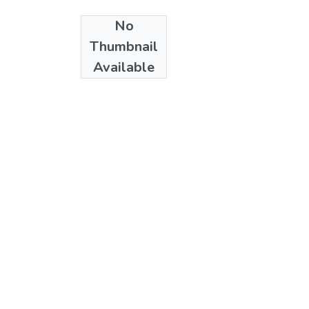
No
Date
Thumbnail
1998
Available