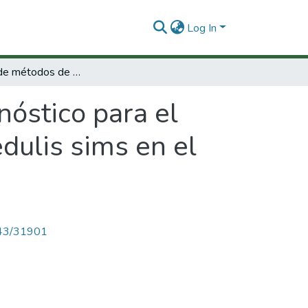
Log In
Desarrollo de métodos de diagnóstico para el potyvirus que infecta maracuyá Passiflora edulis sims en el Valle del Cauca
óstico para el
dulis sims en el
4143/31901