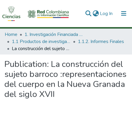
(current)
Log In
Communities & Collections
Home
1. Investigación Financiada con Recursos Públicos
1.1 Productos de investigación
1.1.2. Informes Finales
All of DSpace
La construcción del sujeto barroco :representaciones del cuerpo en la Nueva Granada del siglo XVII
Statistics
Publication:
La construcción del
sujeto barroco :representaciones
del cuerpo en la Nueva Granada
del siglo XVII