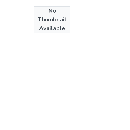
No
Date
Thumbnail
sf]
Available