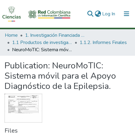
(current)
Log In
Communities & Collections
Home
1. Investigación Financiada con Recursos Públicos
1.1 Productos de investigación
1.1.2. Informes Finales
All of DSpace
NeuroMoTIC: Sistema móvil para el Apoyo Diagnóstico de la Epilepsia.
Statistics
Publication:
NeuroMoTIC:
Sistema móvil para el Apoyo
Diagnóstico de la Epilepsia.
Files