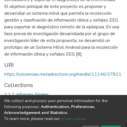
El objetivo principal de este proyecto es proponer y
desarrollar un sistema móvil que permita la recolección,
gestión y clasificación de información clínica y señales EEG
para soportar el diagnóstico remoto de la epilepsia. En una
fase previa de investigación desarrollada por el grupo de
investigación líder de esta propuesta, se desarrolló un
prototipo de un Sistema Móvil Android para la recolección
de información clínica y señales EEG [8].
URI
https://colciencias.metadirectorio.org/handle/11146/37821
Collections
1.1.2. Informes Finales
We collect and process your personal information for the
following purposes:
Authentication, Preferences,
Full item page
Acknowledgement and Statistics
.
To learn more, please read our
privacy policy
.
DSpace software
copyright © 2002-2026
LYRASIS