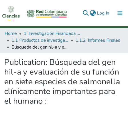
(current)
Log In
Communities & Collections
Home
1. Investigación Financiada con Recursos Públicos
1.1 Productos de investigación
1.1.2. Informes Finales
All of DSpace
Búsqueda del gen hil-a y evaluación de su función en siete especies de salmonella clínicamente importantes para el humano :
Statistics
Publication:
Búsqueda del gen
hil-a y evaluación de su función
en siete especies de salmonella
clínicamente importantes para
el humano :