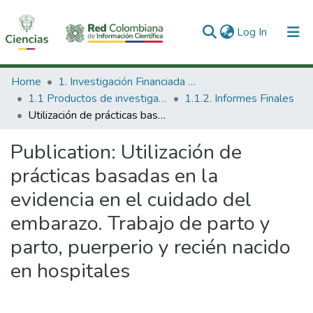
(current)
Log In
Communities & Collections
Home
1. Investigación Financiada con Recursos Públicos
1.1 Productos de investigación
1.1.2. Informes Finales
All of DSpace
Utilización de prácticas basadas en la evidencia en el cuidado del embarazo. Trabajo de parto y parto, puerperio y recién nacido en hospitales
Statistics
Publication:
Utilización de
prácticas basadas en la
evidencia en el cuidado del
embarazo. Trabajo de parto y
parto, puerperio y recién nacido
en hospitales