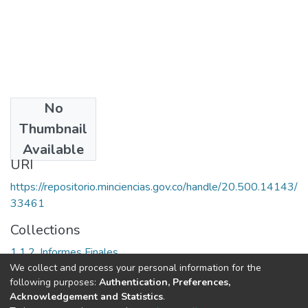
No
Date
Thumbnail
2005
Available
URI
https://repositorio.minciencias.gov.co/handle/20.500.14143/
33461
Collections
1.1.2. Informes Finales
We collect and process your personal information for the
following purposes:
Authentication, Preferences,
Full item page
Acknowledgement and Statistics
.