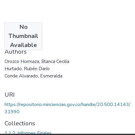
No
Date
Thumbnail
2002
Available
Authors
Orozco Hormaza, Blanca Cecilia
Hurtado, Rubén Darío
Conde Alvarado, Esmeralda
URI
https://repositorio.minciencias.gov.co/handle/20.500.14143/
31990
Collections
1.1.2. Informes Finales