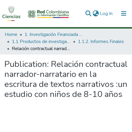
(current)
Log In
Communities & Collections
Home
1. Investigación Financiada con Recursos Públicos
1.1 Productos de investigación
1.1.2. Informes Finales
All of DSpace
Relación contractual narrador-narratario en la escritura de textos narrativos :un estudio con niños de 8-10 años
Statistics
Publication:
Relación contractual
narrador-narratario en la
escritura de textos narrativos :un
estudio con niños de 8-10 años