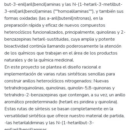
but-3-enil)aril(bencil)aminas y las N-(1-hetaril-3-metilbut-
3-enil)aril(bencil)aminas (""homoalilaminas""), y también sus
formas oxidadas (las a-aril(butenil)nitronas), en la
preparación rápida y eficaz de nuevos compuestos
heterocíclicos funcionalizados, principalmente, quinolinas y 2-
benzazepinas hetaril-sustituidas, cuya amplia y potente
bioactividad continúa llamando poderosamente la atención
de los químicos que trabajan en el área de los productos
naturales y de la química medicinal.
En este proyecto se plantea el diseño racional e
implementación de varias rutas sintéticas sencillas para
construir anillos heterocíclicos nitrogenados: Nuevas
tetrahidroquinolinas, quinolinas, quinolin-5,8-quinonas y
tetrahidro-2-benzazepinas que contengan, a su vez, un anillo
aromático predeterminado (hetaril es piridina y quinolina).
Estas rutas de síntesis se basan completamente en la
versatilidad sintética que ofrece nuestro material de partida,
-las hetarilaldiminas y las N-(1-hetarilbut-3-
enil)aril(bencil)aminas.