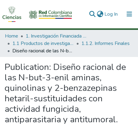
(current)
Log In
Communities & Collections
Home
1. Investigación Financiada con Recursos Públicos
1.1 Productos de investigación
1.1.2. Informes Finales
All of DSpace
Diseño racional de las N-but-3-enil aminas, quinolinas y 2-benzazepinas hetaril-sustituidades con actividad fungicida, antiparasitaria y antitumoral.
Statistics
Publication:
Diseño racional de
las N-but-3-enil aminas,
quinolinas y 2-benzazepinas
hetaril-sustituidades con
actividad fungicida,
antiparasitaria y antitumoral.