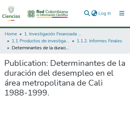
(current)
Log In
Communities & Collections
Home
1. Investigación Financiada con Recursos Públicos
1.1 Productos de investigación
1.1.2. Informes Finales
All of DSpace
Determinantes de la duración del desempleo en el área metropolitana de Cali 1988-1999.
Statistics
Publication:
Determinantes de la
duración del desempleo en el
área metropolitana de Cali
1988-1999.