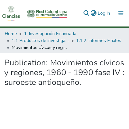
(current)
Log In
Communities & Collections
Home
1. Investigación Financiada con Recursos Públicos
1.1 Productos de investigación
1.1.2. Informes Finales
All of DSpace
Movimientos cívicos y regiones, 1960 - 1990 fase IV : suroeste antioqueño.
Statistics
Publication:
Movimientos cívicos
y regiones, 1960 - 1990 fase IV :
suroeste antioqueño.