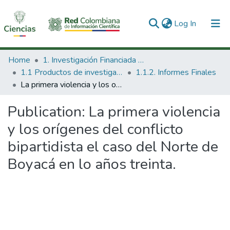
(current)
Log In
Communities & Collections
Home
1. Investigación Financiada con Recursos Públicos
1.1 Productos de investigación
1.1.2. Informes Finales
All of DSpace
La primera violencia y los orígenes del conflicto bipartidista el caso del Norte de Boyacá en lo años treinta.
Statistics
Publication:
La primera violencia
y los orígenes del conflicto
bipartidista el caso del Norte de
Boyacá en lo años treinta.